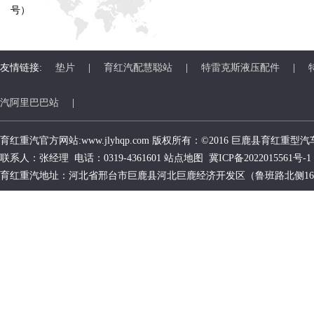
号）
友情链接:
垫片
|
育红汽配慧聪站
|
特雷克斯液压配件
|
汽阿里巴巴站
|
育红重汽官方网站:www.jlyhqp.com 版权所有：©2016 巨鹿县
育红重型汽
联系人：张经理 电话：0319-4361601
站点地图
冀ICP备2022015561号-1
育红重汽地址：河北省邢台市巨鹿县河北巨鹿经济开发区（鲁班路北侧1