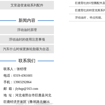
巨鹿育红的O型圈配件
艾里逊变速箱系列配件
巨鹿育红的特雷克斯系
浮动油封， 特点性能。
新闻内容
浮动油封原理
浮动油封的使用注意事项
汽车什么时候更换轮胎最为合适..
联系我们
联系人：张经理
电话：0319-4361601
手机：13903292864
邮 箱：jlyhqp@163.com
地 址：河北省邢台市巨鹿县河北
巨鹿经济开发区（鲁班路北侧16